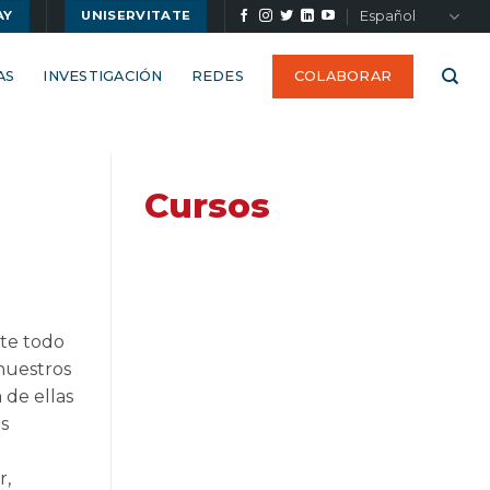
Español
AY
UNISERVITATE
AS
INVESTIGACIÓN
REDES
COLABORAR
Cursos
te todo
nuestros
de ellas
s
r,