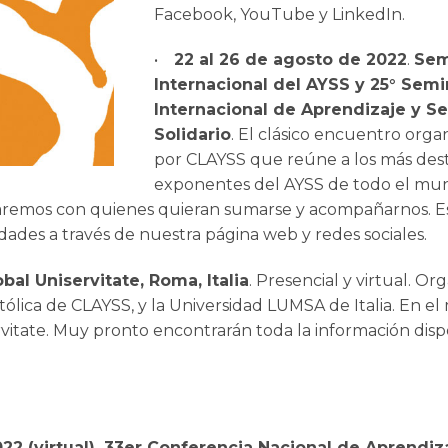
Facebook, YouTube y LinkedIn.
•
22 al 26 de agosto de 2022
.
Se
Internacional del AYSS y 25° Semi
EDUCAR PARA TRA
PROPUESTA DEL A
Internacional de Aprendizaje y Se
SERVICIO SO
Solidario
. El clásico encuentro orga
por CLAYSS que reúne a los más des
exponentes del AYSS de todo el mu
raremos con quienes quieran sumarse y acompañarnos. 
dades a través de nuestra página web y redes sociales.
bal Uniservitate, Roma, Italia
. Presencial y virtual. Or
ólica de CLAYSS, y la Universidad LUMSA de Italia. En el
rvitate. Muy pronto encontrarán toda la información disp
2022 (virtual). 33er Conferencia Nacional de Aprendiz