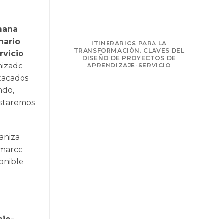
mana
nario
NSFORMAR: LA
ITINERARIOS PARA LA
PRENDIZAJE Y
TRANSFORMACIÓN. CLAVES DEL
rvicio
LIDARIO
DISEÑO DE PROYECTOS DE
nizado
APRENDIZAJE-SERVICIO
tacados
ndo,
Estaremos
ganiza
 marco
onible
aje-