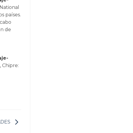
 National
s países.
 cabo
on de
aje-
, Chipre:
ADES