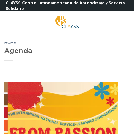
Saltar
CLAYSS. Centro Latinoamericano de Aprendizaje y Servicio
Solidario
al
contenido
HOME
Agenda