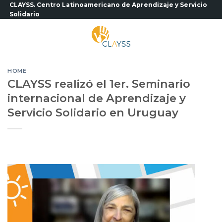
Saltar
CLAYSS. Centro Latinoamericano de Aprendizaje y Servicio
Solidario
al
contenido
HOME
CLAYSS realizó el 1er. Seminario
internacional de Aprendizaje y
Servicio Solidario en Uruguay