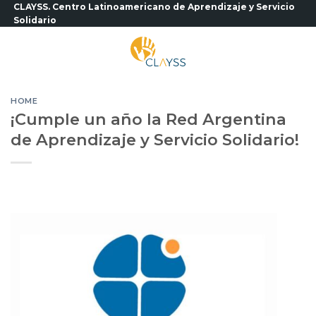
Saltar
CLAYSS. Centro Latinoamericano de Aprendizaje y Servicio
Solidario
al
contenido
HOME
¡Cumple un año la Red Argentina
de Aprendizaje y Servicio Solidario!