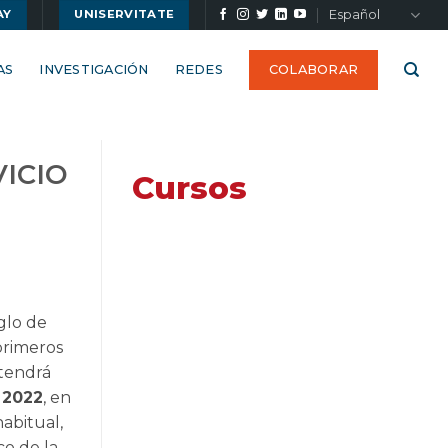
Español
AY
UNISERVITATE
AS
INVESTIGACIÓN
REDES
COLABORAR
VICIO
Cursos
glo de
 primeros
 tendrá
 2022
, en
abitual,
co de la