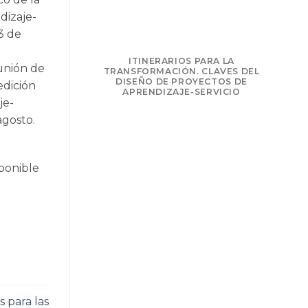
dizaje-
3 de
NSFORMAR: LA
ITINERARIOS PARA LA
eunión de
PRENDIZAJE Y
TRANSFORMACIÓN. CLAVES DEL
LIDARIO
DISEÑO DE PROYECTOS DE
edición
APRENDIZAJE-SERVICIO
je-
agosto.
sponible
 para las