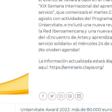
“XIX Semana Internacional del apren
servicio”, que comenzará el martes 2
agosto con actividades del Programa
EDUCAR PARA TRA
Uniservitate, e incluirá una nueva r
PROPUESTA DEL A
SERVICIO SO
la Red Iberoamericana y una nueva 
del «Encuentro de Artes y aprendiza
servicio solidario» el miércoles 24 de 
¡No olviden agendar!
La información actualizada estará di
aquí:
https://seminario.clayss.org/
Uniservitate Award 2022: más de 80.000 euros