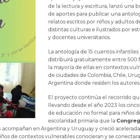
de la lectura y escritura, lanzó una
de aportes para publicar una antolo
relatos escritos por niños y adultos d
EDUCAR PARA TRA
distintas culturas e ilustrados por es
PROPUESTA DEL A
y docentes universitarios.
SERVICIO SO
La antología de 15 cuentos infantiles
distribuirá gratuitamente entre 500 f
la mayoría de ellas en contextos vul
de ciudades de Colombia, Chile, Uru
Argentina donde residen los autores
El proyecto continúa el recorrido q
llevando desde el año 2023 los cinco
de educación no formal para niños d
escolaridad primaria que la
Congreg
s
acompañan en Argentina y Uruguay y creció acelera
niños de contextos vulnerables conocieran y se conectar