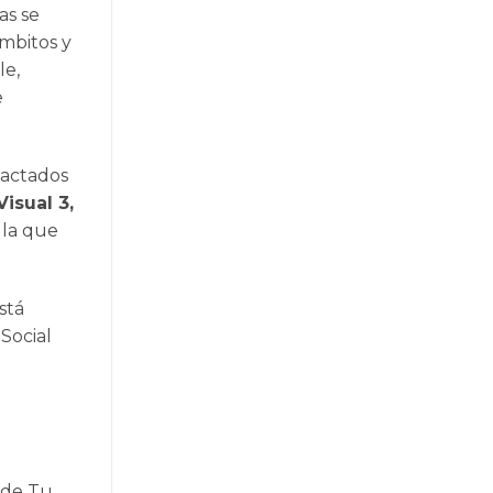
as se
ámbitos y
le,
e
dactados
isual 3,
 la que
stá
Social
o de Tu