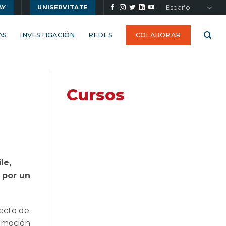
Español
AY
UNISERVITATE
AS
INVESTIGACIÓN
REDES
COLABORAR
Cursos
le,
 por un
yecto de
romoción