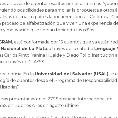
des a través de cuentos escritos por ellos mismos. Y, apen
rgiendo posibilidades para ampliar la propuesta a otros 
ativas de cuatro países latinoamericanos —Colombia, Chi
 proceso de alfabetización que viven una experiencia d
vo y motivación que venían teniendo los niños.
 GRAM
, está conformada por 15 cuentos que ya están re
 Nacional de La Plata
, a través de la cátedra
Lenguaje V
es Carlos Pinto, Yanina Hualde y Diego Tollo, institución a
n a través de CLAYSS.
na noticia. En la
Universidad del Salvador (USAL)
se e
tología de cuentos desde el Programa de Responsabilidad 
istorias”.
ias presentadas en el 27° Seminario Internacional de
LAYSS en Buenos Aires en agosto último.
n Francisco Javier (Cerro Navia), de Uruguay, el Proyect