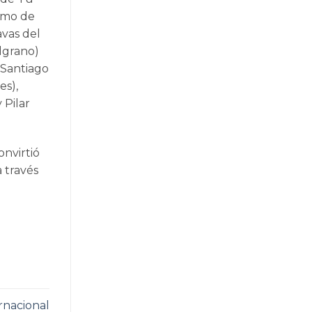
como de
avas del
lgrano)
 Santiago
es),
 Pilar
nvirtió
 través
rnacional