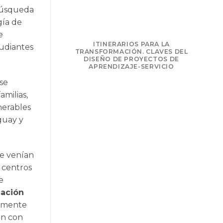
 búsqueda
gía de
e
NSFORMAR: LA
ITINERARIOS PARA LA
tudiantes
PRENDIZAJE Y
TRANSFORMACIÓN. CLAVES DEL
LIDARIO
DISEÑO DE PROYECTOS DE
APRENDIZAJE-SERVICIO
 se
amilias,
nerables
guay y
.
ue venían
 centros
e
ación
damente
an con