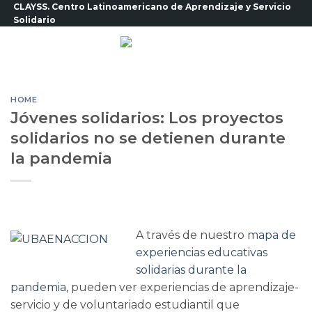
Saltar
CLAYSS. Centro Latinoamericano de Aprendizaje y Servicio
Solidario
al
contenido
HOME
Jóvenes solidarios: Los proyectos
solidarios no se detienen durante
la pandemia
A través de nuestro
mapa de
experiencias educativas
solidarias durante la
pandemia
, pueden ver experiencias de aprendizaje-
servicio y de voluntariado estudiantil que