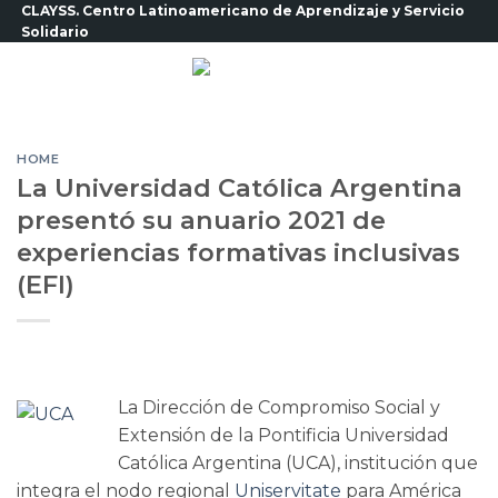
Saltar
CLAYSS. Centro Latinoamericano de Aprendizaje y Servicio
Solidario
al
contenido
HOME
La Universidad Católica Argentina
presentó su anuario 2021 de
experiencias formativas inclusivas
(EFI)
La Dirección de Compromiso Social y
Extensión de la Pontificia Universidad
Católica Argentina (UCA), institución que
integra el nodo regional
Uniservitate
para América