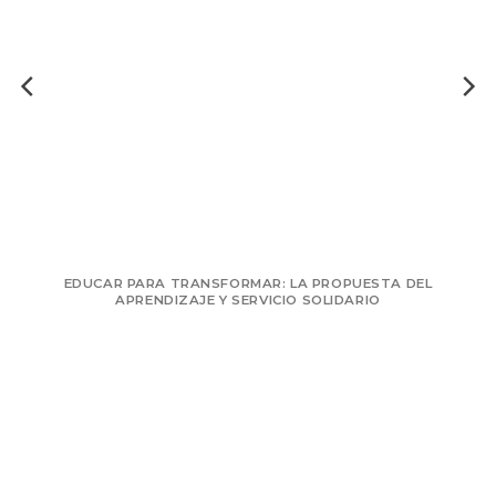
RMAR: LA PROPUESTA DEL
ITINERARIOS PARA LA TRA
ERVICIO SOLIDARIO
DISEÑO DE PROYECTOS D