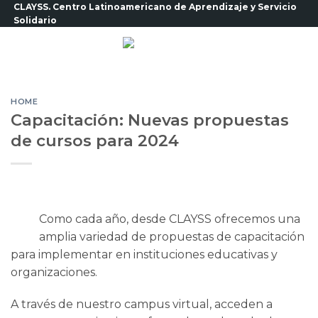
Saltar
CLAYSS. Centro Latinoamericano de Aprendizaje y Servicio
Solidario
al
contenido
HOME
Capacitación: Nuevas propuestas
de cursos para 2024
Como cada año, desde CLAYSS ofrecemos una
amplia variedad de propuestas de capacitación
para implementar en instituciones educativas y
organizaciones.
A través de nuestro campus virtual, acceden a