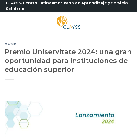
Saltar
CLAYSS. Centro Latinoamericano de Aprendizaje y Servicio
Solidario
al
contenido
HOME
Premio Uniservitate 2024: una gran
oportunidad para instituciones de
educación superior